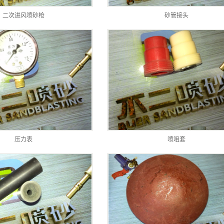
二次进风喷砂枪
砂管接头
压力表
喷咀套