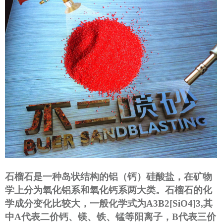
石榴石是一种岛状结构的铝（钙）硅酸盐，在矿物
学上分为氧化铝系和氧化钙系两大类。石榴石的化
学成分变化比较大，一般化学式为
A3B2[SiO4]3,
其
中
A
代表二价钙、镁、铁、锰等阳离子，
B
代表三价