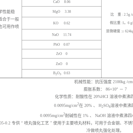
CaO 8.06
学性能稳
MgO 3.38
比 重 : 2.5g /
适合于一般
假比重 :1。6 g/
KO 0.62
也可用作喷
显微硬度 :≥ 624kg
。
NaO 11.74
PbO 0.07
ZrO 0
ZnO 0
B
O
0.63
2
3
机械性能：抗压强度 2100kg /cm
膨胀系数： 86×10° － 7
化学性质：耐酸性在 20%HCI 溶液中煮
2
0.0095mg/cm
在 20% 、 H
SO
溶液中煮沸
2
4
2
0.0095mg/cm
耐碱性在 1% 、 NaOH 溶液中煮沸四小时
05-0.2 专供 “ 喷丸强化工艺 ” 使用于主要喷丸材料，可用于合金
冷做喷丸强化处理。