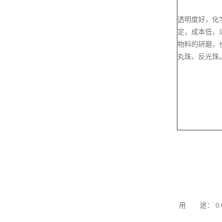
透明度好，化
定，成本低，
物料的研磨，
丸珠、反光珠
用 途： 0.