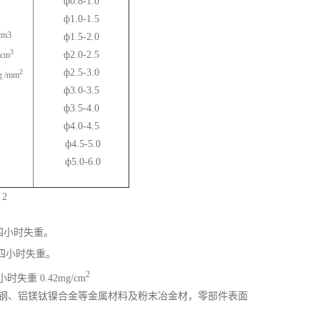
ф0.8-1.0
ф1.0-1.5
cm3
ф1.5-2.0
3
ф2.0-2.5
cm
ф2.5-3.0
2
 /mm
ф3.0-3.5
ф3.5-4.0
ф4.0-4.5
ф4.5-5.0
ф5.0-6.0
 2
沸四小时失重。
四小时失重。
2
失重 0.42mg/cm
钢、不锈钢、铝镁钛镍合金等金属材料及粉末冶金材，零部件表面