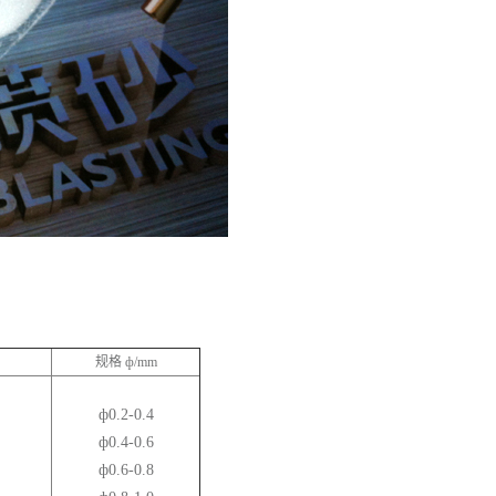
规格 ф/mm
ф0.2-0.4
ф0.4-0.6
ф0.6-0.8