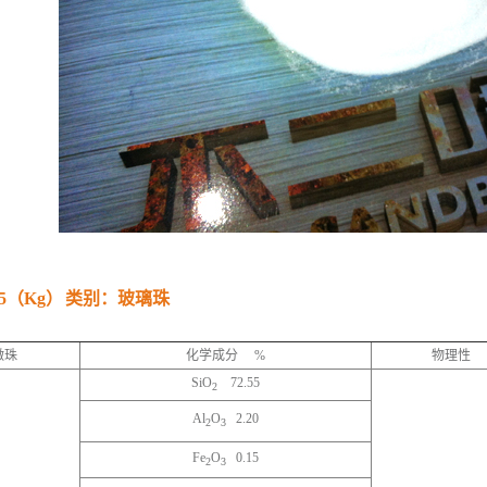
5（Kg）
类别：玻璃珠
微珠
化学成分 %
物理性
SiO
72.55
2
Al
O
2.20
2
3
Fe
O
0.15
2
3